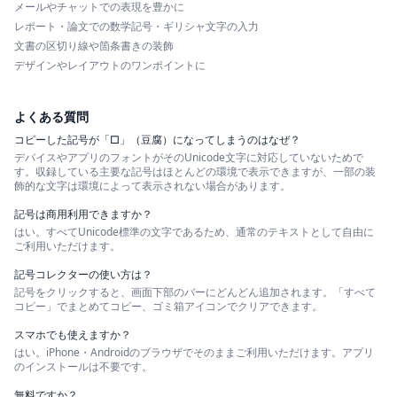
メールやチャットでの表現を豊かに
レポート・論文での数学記号・ギリシャ文字の入力
文書の区切り線や箇条書きの装飾
デザインやレイアウトのワンポイントに
よくある質問
コピーした記号が「□」（豆腐）になってしまうのはなぜ？
デバイスやアプリのフォントがそのUnicode文字に対応していないためで
す。収録している主要な記号はほとんどの環境で表示できますが、一部の装
飾的な文字は環境によって表示されない場合があります。
記号は商用利用できますか？
はい。すべてUnicode標準の文字であるため、通常のテキストとして自由に
ご利用いただけます。
記号コレクターの使い方は？
記号をクリックすると、画面下部のバーにどんどん追加されます。「すべて
コピー」でまとめてコピー、ゴミ箱アイコンでクリアできます。
スマホでも使えますか？
はい。iPhone・Androidのブラウザでそのままご利用いただけます。アプリ
のインストールは不要です。
無料ですか？