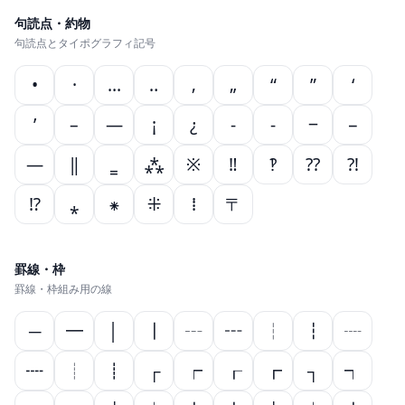
句読点・約物
句読点とタイポグラフィ記号
•
·
…
‥
‚
„
“
”
‘
’
–
—
¡
¿
‐
‑
‒
−
―
‖
‗
⁂
※
‼
‽
⁇
⁈
⁉
⁎
⁕
⁜
⁞
〒
罫線・枠
罫線・枠組み用の線
─
━
│
┃
┄
┅
┆
┇
┈
┉
┊
┋
┌
┍
┎
┏
┐
┑