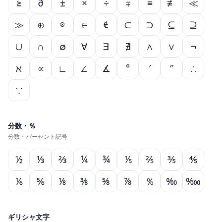
≥
∂
±
×
÷
∓
≡
≢
≪
≫
⊕
⊗
∈
∉
⊂
⊃
⊆
⊇
∪
∩
∅
∀
∃
∄
∧
∨
¬
ℵ
∝
∟
∠
∡
°
′
″
∴
∵
分数・％
分数・パーセント記号
½
⅓
⅔
¼
¾
⅕
⅖
⅗
⅘
⅙
⅚
⅛
⅜
⅝
⅞
％
‰
‱
ギリシャ文字