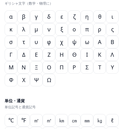
ギリシャ文字（数学・物理に）
α
β
γ
δ
ε
ζ
η
θ
ι
κ
λ
μ
ν
ξ
ο
π
ρ
ς
σ
τ
υ
φ
χ
ψ
ω
Α
Β
Γ
Δ
Ε
Ζ
Η
Θ
Ι
Κ
Λ
Μ
Ν
Ξ
Ο
Π
Ρ
Σ
Τ
Υ
Φ
Χ
Ψ
Ω
単位・通貨
単位記号と通貨記号
℃
℉
㎡
㎥
㎞
㎝
㎜
㎏
ℓ