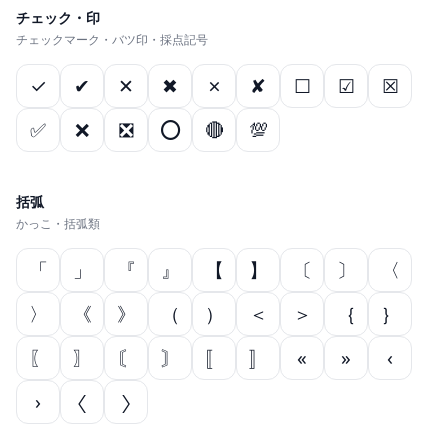
チェック・印
チェックマーク・バツ印・採点記号
✓
✔
✕
✖
✗
✘
☐
☑
☒
✅
❌
❎
⭕
🔴
💯
括弧
かっこ・括弧類
「
」
『
』
【
】
〔
〕
〈
〉
《
》
（
）
＜
＞
｛
｝
〖
〗
〘
〙
〚
〛
«
»
‹
›
〈
〉