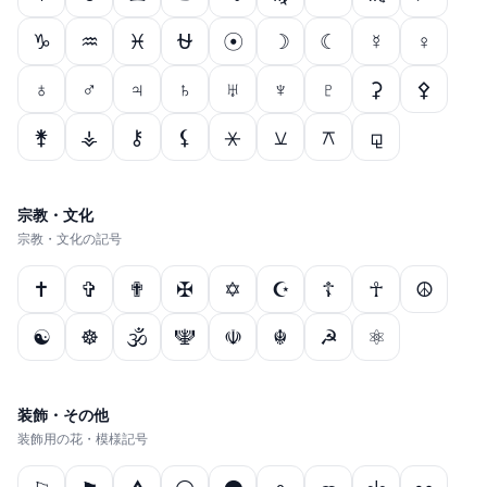
♑
♒
♓
⛎
☉
☽
☾
☿
♀
♁
♂
♃
♄
♅
♆
♇
⚳
⚴
⚵
⚶
⚷
⚸
⚹
⚺
⚻
⚼
宗教・文化
宗教・文化の記号
✝
✞
✟
✠
✡
☪
☦
☥
☮
☯
☸
🕉
🕎
☫
☬
☭
⚛
装飾・その他
装飾用の花・模様記号