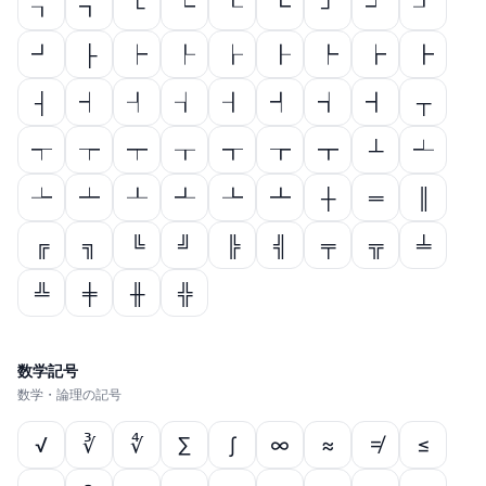
┒
┓
└
┕
┖
┗
┘
┙
┚
┛
├
┝
┞
┟
┠
┡
┢
┣
┤
┥
┦
┧
┨
┩
┪
┫
┬
┭
┮
┯
┰
┱
┲
┳
┴
┵
┶
┷
┸
┹
┺
┻
┼
═
║
╔
╗
╚
╝
╠
╣
╤
╦
╧
╩
╪
╫
╬
数学記号
数学・論理の記号
√
∛
∜
∑
∫
∞
≈
≠
≤