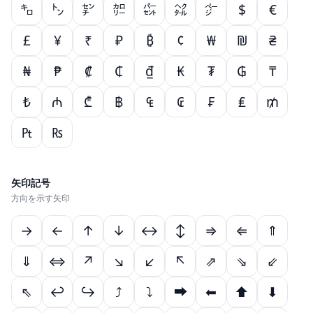
㌔
㌧
㌢
㌍
㌫
㌶
㌻
$
€
£
¥
₹
₽
₿
¢
₩
₪
₴
₦
₱
₡
₵
₫
₭
₮
₲
₸
₺
₼
₾
฿
₠
₢
₣
₤
₥
₧
₨
矢印記号
方向を示す矢印
→
←
↑
↓
↔
↕
⇒
⇐
⇑
⇓
⇔
↗
↘
↙
↖
⇗
⇘
⇙
⇖
↩
↪
⤴
⤵
⮕
⬅
⬆
⬇