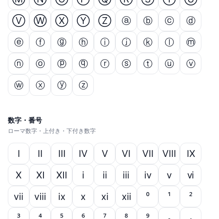
Ⓥ
Ⓦ
Ⓧ
Ⓨ
Ⓩ
ⓐ
ⓑ
ⓒ
ⓓ
ⓔ
ⓕ
ⓖ
ⓗ
ⓘ
ⓙ
ⓚ
ⓛ
ⓜ
ⓝ
ⓞ
ⓟ
ⓠ
ⓡ
ⓢ
ⓣ
ⓤ
ⓥ
ⓦ
ⓧ
ⓨ
ⓩ
数字・番号
ローマ数字・上付き・下付き数字
Ⅰ
Ⅱ
Ⅲ
Ⅳ
Ⅴ
Ⅵ
Ⅶ
Ⅷ
Ⅸ
Ⅹ
Ⅺ
Ⅻ
ⅰ
ⅱ
ⅲ
ⅳ
ⅴ
ⅵ
ⅶ
ⅷ
ⅸ
ⅹ
ⅺ
ⅻ
⁰
¹
²
³
⁴
⁵
⁶
⁷
⁸
⁹
₀
₁