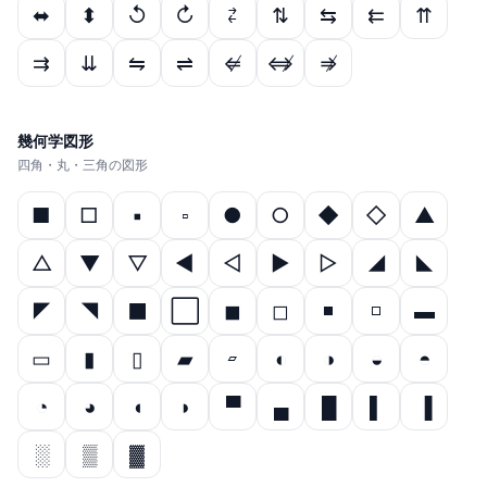
⬌
⬍
↺
↻
⇄
⇅
⇆
⇇
⇈
⇉
⇊
⇋
⇌
⇍
⇎
⇏
幾何学図形
四角・丸・三角の図形
■
□
▪
▫
●
○
◆
◇
▲
△
▼
▽
◀
◁
▶
▷
◢
◣
◤
◥
⬛
⬜
◼
◻
◾
◽
▬
▭
▮
▯
▰
▱
◐
◑
◒
◓
◔
◕
◖
◗
▀
▄
█
▌
▐
░
▒
▓