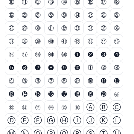
⑩
⑪
⑫
⑬
⑭
⑮
⑯
⑰
⑱
⑲
⑳
㉑
㉒
㉓
㉔
㉕
㉖
㉗
㉘
㉙
㉚
㉛
㉜
㉝
㉞
㉟
㊱
㊲
㊳
㊴
㊵
㊶
㊷
㊸
㊹
㊺
㊻
㊼
㊽
㊾
㊿
❶
❷
❸
❹
❺
❻
❼
❽
❾
❿
⓵
⓶
⓷
⓸
⓹
⓺
⓻
⓼
⓽
⓾
⓫
⓬
⓭
⓮
⓯
⓰
⓱
⓲
⓳
⓴
㊙
㊗
㊐
㊫
㊪
㊯
㊰
Ⓐ
Ⓑ
Ⓒ
Ⓓ
Ⓔ
Ⓕ
Ⓖ
Ⓗ
Ⓘ
Ⓙ
Ⓚ
Ⓛ
Ⓜ
Ⓝ
Ⓞ
Ⓟ
Ⓠ
Ⓡ
Ⓢ
Ⓣ
Ⓤ