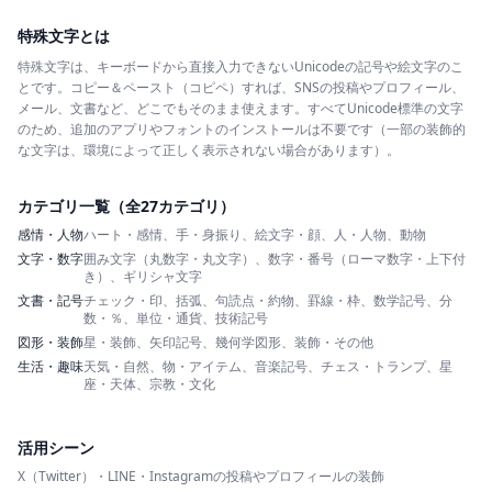
特殊文字とは
特殊文字は、キーボードから直接入力できないUnicodeの記号や絵文字のこ
とです。コピー＆ペースト（コピペ）すれば、SNSの投稿やプロフィール、
メール、文書など、どこでもそのまま使えます。すべてUnicode標準の文字
のため、追加のアプリやフォントのインストールは不要です（一部の装飾的
な文字は、環境によって正しく表示されない場合があります）。
カテゴリ一覧（全27カテゴリ）
感情・人物
ハート・感情、手・身振り、絵文字・顔、人・人物、動物
文字・数字
囲み文字（丸数字・丸文字）、数字・番号（ローマ数字・上下付
き）、ギリシャ文字
文書・記号
チェック・印、括弧、句読点・約物、罫線・枠、数学記号、分
数・％、単位・通貨、技術記号
図形・装飾
星・装飾、矢印記号、幾何学図形、装飾・その他
生活・趣味
天気・自然、物・アイテム、音楽記号、チェス・トランプ、星
座・天体、宗教・文化
活用シーン
X（Twitter）・LINE・Instagramの投稿やプロフィールの装飾