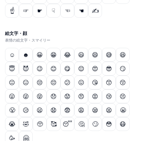
☝
☞
☛
☟
☜
☚
✍
絵文字・顔
表情の絵文字・スマイリー
☺
☻
😀
😁
😂
😃
😄
😅
😆
😇
😈
😉
😊
😋
😌
😍
😎
😏
😐
😑
😒
😔
😕
😖
😘
😙
😚
😛
😜
😝
😞
😟
😠
😡
😢
😣
😤
😥
😦
😧
😨
😩
😪
😫
😬
😭
🤣
🥺
🥰
😴
🤔
🙄
😳
😷
🥳
🤗