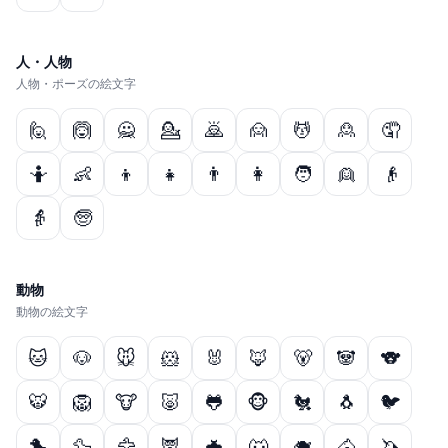
人・人物
人物・ポーズの絵文字
🙋
🙆
🙅
💁
🙇
🙍
💆
🙎
🤦
🤷
👶
👦
👧
👨
👩
🧑
👱
👴
👵
🧓
動物
動物の絵文字
🐱
🐶
🐭
🐹
🐰
🦊
🐻
🐼
🐨
🐯
🦁
🐮
🐷
🐸
🐵
🐔
🐧
🐦
🐤
🦆
🦅
🦉
🦇
🐺
🐗
🐴
🦄