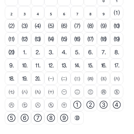
₂
₃
₄
₅
₆
₇
₈
₉
⑴
⑵
⑶
⑷
⑸
⑹
⑺
⑻
⑼
⑽
⑾
⑿
⒀
⒁
⒂
⒃
⒄
⒅
⒆
⒇
⒈
⒉
⒊
⒋
⒌
⒍
⒎
⒏
⒐
⒑
⒒
⒓
⒔
⒕
⒖
⒗
⒘
⒙
⒚
⒛
㈠
㈡
㈢
㈣
㈤
㈥
㈦
㈧
㈨
㈩
㊀
㊁
㊂
㊃
㊄
㊅
㊆
㊇
㊈
㊉
➀
➁
➂
➃
➄
➅
➆
➇
➈
➉