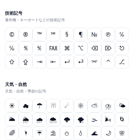
技術記号
著作権・キーボードなどの技術記号
©
®
™
℠
§
¶
№
℗
℅
℆
℁
℀
℻
⌘
⌥
⌫
⌦
⎋
⇧
⇪
⇥
⇤
↵
⏎
⌤
⌃
⎇
天気・自然
天気・自然・季節の記号
☀
☁
☂
☃
☄
☼
⛅
⛈
🌤
🌥
🌦
🌧
🌨
🌩
🌪
🌫
🌬
🌀
🌈
🌂
☔
⛱
⛄
💧
🌊
🌙
🌸