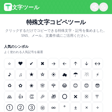
文字ツール
特殊文字コピペツール
クリックするだけでコピーできる特殊文字・記号を集めました。
SNS、メール、文書作成にご活用ください。
人気のシンボル
よく使われる人気記号を厳選
⭐
❤
✔
✖
→
←
↑
↓
↔
♪
♫
★
☆
☀
☁
☂
☃
⚡
♻
✿
❀
🌸
🌹
😂
😊
😍
😎
🙏
👍
👏
🎉
🎁
⭕
❌
※
〒
①
②
③
㊙
∞
°
±
×
÷