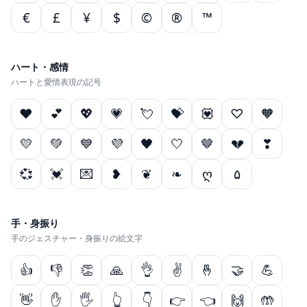
€
£
¥
$
©
®
™
ハート・感情
ハートと愛情表現の記号
❤
💕
💖
💗
💘
💝
💟
♡
🧡
💛
💚
💙
💜
🖤
🤍
🤎
💔
❣
💞
💓
💌
❥
❦
❧
ღ
۵
手・身振り
手のジェスチャー・身振りの絵文字
👍
👎
👏
🙏
👌
✌
🤞
🤝
💪
👋
✋
🖐
👆
👇
👉
👈
🙌
🤲