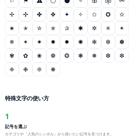
⚐
⚑
⚠
⚪
⚫
⚬
⚭
⚮
⚯
✢
✣
✤
✥
✦
✧
✩
✪
✫
✬
✭
✮
✯
✰
✱
✲
✳
✴
✵
✶
✷
✸
✹
✺
✻
✼
✽
✾
✿
❀
❁
❂
❃
❅
❆
❇
❈
❉
❊
❋
特殊文字の使い方
1
記号を選ぶ
カテゴリや「人気のシンボル」から使いたい記号を見つけます。