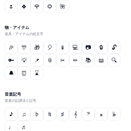
🌷
🍀
🌹
🌻
🌺
物・アイテム
道具・アイテムの絵文字
🎉
🎊
🎁
🎈
📱
💻
📷
🔒
🔓
🔑
💡
📌
📎
✂
✏
📚
📖
🔍
🔔
⏰
⌛
音楽記号
音楽の記譜法と記号
♪
♫
♭
♮
♯
𝄞
𝄢
𝄪
𝄫
♩
♬