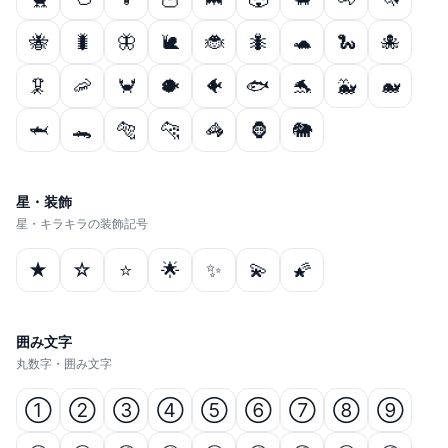
🐝
🐛
🦋
🐌
🐞
🐜
🐢
🐍
🐙
🦑
🦐
🦀
🐡
🐠
🐟
🐬
🐳
🐋
🦈
🐊
🐅
🐆
🦓
🦍
🐘
星・装飾
星・キラキラの装飾記号
★
☆
⭐
🌟
✨
💫
🌠
囲み文字
丸数字・囲み文字
①
②
③
④
⑤
⑥
⑦
⑧
⑨