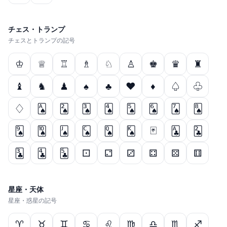
チェス・トランプ
チェスとトランプの記号
♔
♕
♖
♗
♘
♙
♚
♛
♜
♝
♞
♟
♠
♣
♥
♦
♤
♧
♢
🂡
🂢
🂣
🂤
🂥
🂦
🂧
🂨
🂩
🂪
🂫
🂬
🂭
🂮
🃏
🃑
🃒
🃓
🃔
🃕
⚀
⚁
⚂
⚃
⚄
⚅
星座・天体
星座・惑星の記号
♈
♉
♊
♋
♌
♍
♎
♏
♐